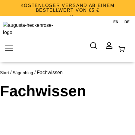
KOSTENLOSER VERSAND AB EINEM
BESTELLWERT VON 65 €
WARENKORB
/
/ Fachwissen
Start
Sägenblog
SUCHE
KONTO
Fachwissen