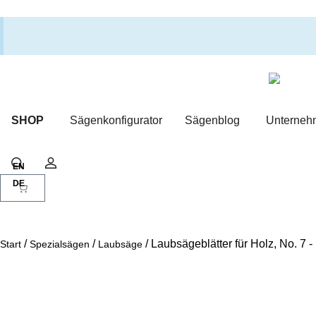
SHOP
Sägenkonfigurator
Sägenblog
Unterneh
Warenkorb
Suche
Konto
/
/
/ Laubsägeblätter für Holz, No. 7 - 
Start
Spezialsägen
Laubsäge